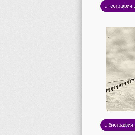
:: география
:: биография