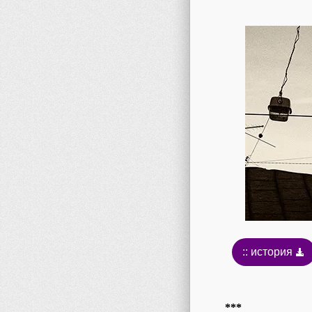
:: история
***