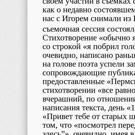
своем участии в съемках
как о недавно состоявше
нас с Игорем снимали из 
съемочная сессия состояла
Стихотворение «обычно 
со строкой «я побрил гол
очевидно, написано рань
на голове поэта успели за
сопровождающие публика
предоставленные «Пермск
стихотворении «все равн
вчерашний, по отношении
написания текста, день «
«Привет тебе от старых ш
том, что «посмотрел пер
здесь”», очевидно, имея 