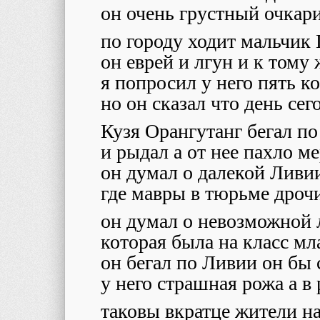
он очень грустный очкар
по городу ходит мальчик 
он еврей и лгун и к тому
я попросил у него пять к
но он сказал что день се
Кузя Орангутанг бегал по
и рыдал а от нее пахло м
он думал о далекой Ливи
где мавры в тюрьме дроч
он думал о невозможной 
которая была на класс мл
он бегал по Ливии он бы 
у него страшная рожа а в
таковы вкратце жители н