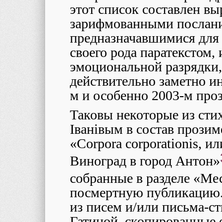
этот список составлен в
зарифмованными послани
предназначавшимися для
своего рода паратекстом
эмоциональной разрядки,
действительно заметно и
м и особенно 2003-м про
Таковы некоторые из сти
Iванiвым в состав прози
«Corpora corporationis, и
Виноград в город Антон»
собранные в разделе «Ме
посмертную публикацию. 
из писем и/или письма-ст
Гатиной, скопированные 