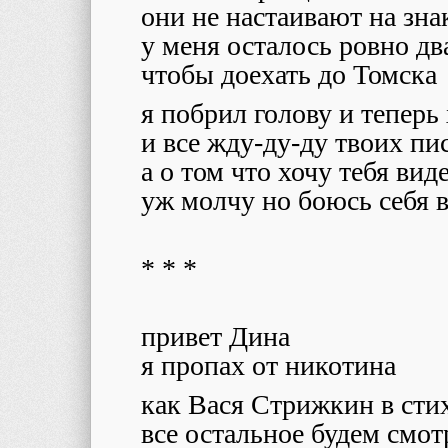
они не настаивают на зна
у меня осталось ровно дв
чтобы доехать до Томска
я побрил голову и тепер
и все жду-ду-ду твоих пи
а о том что хочу тебя вид
уж молчу но боюсь себя 
* * *
привет Дина
я пропах от никотина
как Вася Стрижкин в сти
все остальное будем смот