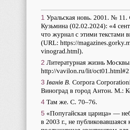
1
Уральская новь. 2001. № 11.
Кузьмина (02.02.2024): «4 сен
что журнал с этими текстами 
(URL: https://magazines.gorky.
vinograd.html).
2
Литературная жизнь Москвы.
http://vavilon.ru/lit/oct01.html#
3
Iванiв В.
Corpora Corporation
Виноград в город Антон. М.: К
4
Там же. С. 70–76.
5
«Попугайская царица» — неб
в 2003 г., не публиковавшаяся 