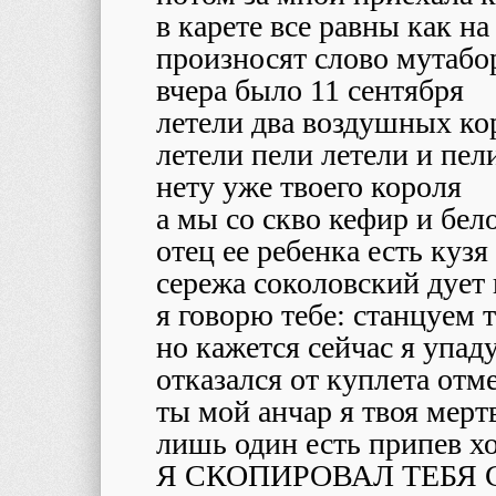
в карете все равны как на
произносят слово мутабо
вчера было 11 сентября
летели два воздушных ко
летели пели летели и пел
нету уже твоего короля
а мы со скво кефир и бе
отец ее ребенка есть кузя
сережа соколовский дует 
я говорю тебе: станцуем 
но кажется сейчас я упад
отказался от куплета от
ты мой анчар я твоя мерт
лишь один есть припев 
Я СКОПИРОВАЛ ТЕБЯ 