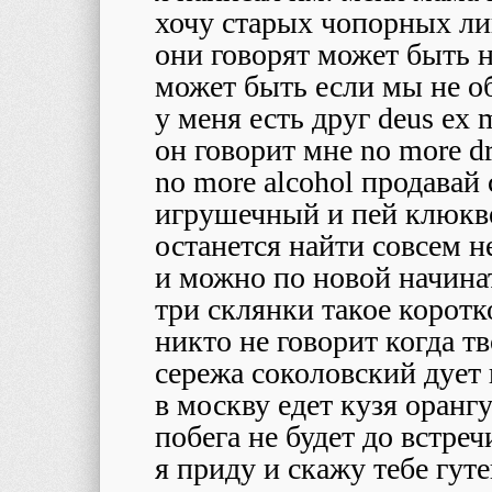
хочу старых чопорных л
они говорят может быть 
может быть если мы не 
у меня есть друг deus ex 
он говорит мне no more d
no more alcohol продавай
игрушечный и пей клюкв
останется найти совсем н
и можно по новой начина
три склянки такое коротк
никто не говорит когда т
сережа соколовский дует 
в москву едет кузя оранг
побега не будет до встреч
я приду и скажу тебе гуте