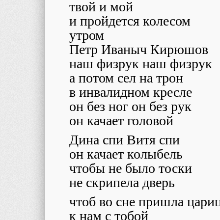
твой и мой
и пройдется колесом
утром
Петр Иваныч Кирюшов
наш физрук наш физрук
а потом сел на трон
в инвалидном кресле
он без ног он без рук
он качает головой
Дина спи Витя спи
он качает колыбель
чтобы не было тоски
не скрипела дверь
чтоб во сне пришла цари
к нам с тобой