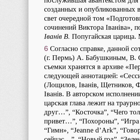
послужившая авантекстом для 
созданных и опубликованных в
свет очередной том «Подготов
сочинений Виктора Iванiва», п
Iванiв В.
Попугайская царица. 
6
Согласно справке, данной с
(г. Пермь) А. Бабушкиным, В.
съемки хранятся в архиве «Пе
следующей аннотацией: «Сесс
(Лощилов, Iванiв, Щетников, 
Iванiв. В авторском исполнени
царская глава лежит на траур
друг…”, “Косточка”, “Чего то
привет…”, “Похороны”, “Игра 
“Гимн», “Jeanne d’Ark”, “Гово
сейчас…”, “Новый год”, “Зеле