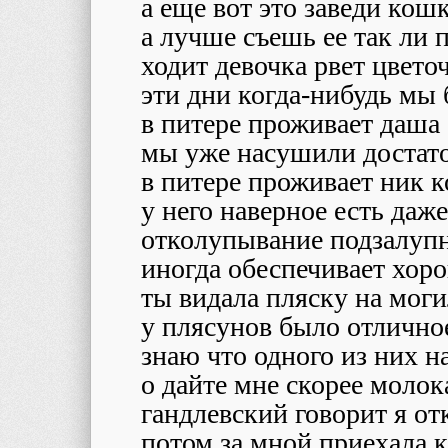
а еще вот это заведи кош
а лучше съешь ее так ли 
ходит девочка рвет цвето
эти дни когда-нибудь мы
в питере проживает даша
мы уже насушили достат
в питере проживает ник 
у него наверное есть даж
отколупывание подзалуп
иногда обеспечивает хо
ты видала пляску на моги
у плясунов было отлично
знаю что одного из них 
о дайте мне скорее молок
гандлевский говорит я от
потом за мной приехала к