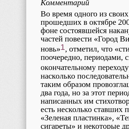
Комментарий
Во время одного из свои
прошедших в октябре 2001
фоне состоявшейся накан
частей повести «Город В
1
новь»
, отметил, что «с
поочередно, периодами, с
окончательному переходу
насколько последователь
таким образом провозгл
два года, но за этот пери
написанных им стихотвор
есть несколько ставших 
«Зеленая пластинка», «Т
сигареты» и некоторые др