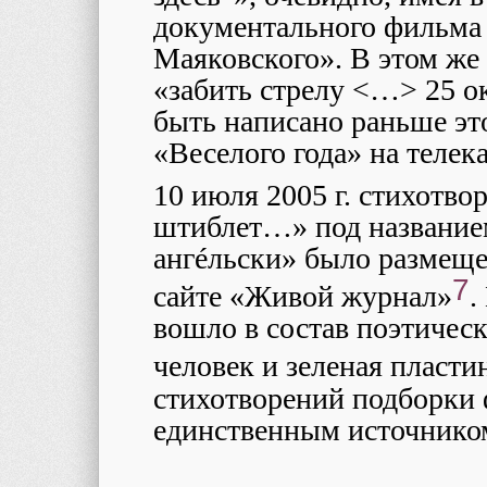
документального фильма
Маяковского». В этом же
«забить стрелу <…> 25 ок
быть написано раньше эт
«Веселого года» на телек
10 июля 2005 г. стихотво
штиблет…» под названием
ангéльски» было размещен
7
сайте «Живой журнал»
.
вошло в состав поэтичес
человек и зеленая пласти
стихотворений подборки
единственным источнико