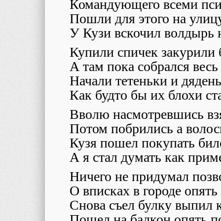
Командующего всеми пси
Пошли для этого на ули
У Кузи вскочил волдырь 
Купили спичек закурили
А там пока собрался весь
Начали тетеньки и дядень
Как будто бы их блохи ст
Вволю насмотревшись вз
Потом побрились а волос
Кузя пошел покупать бил
А я стал думать как прим
Ничего не придумал позв
О вписках в городе опять
Снова съел булку выпил 
Пошел на балкон опять п