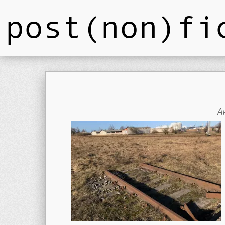
post(non)fi
А