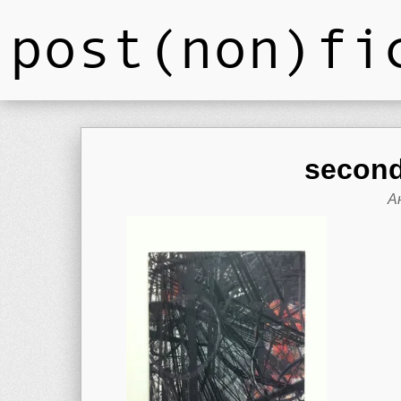
post(non)fi
second
А