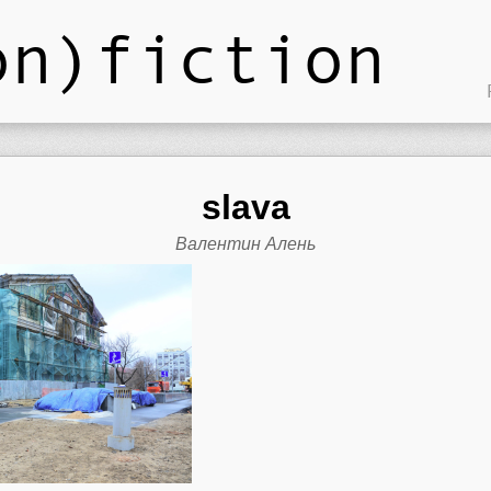
on)fiction
slava
Валентин Алень