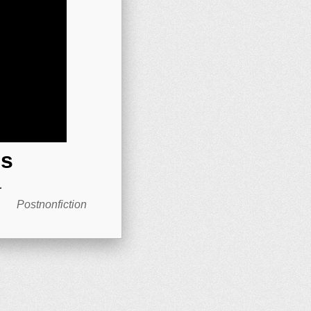
ms
.
Postnonfiction