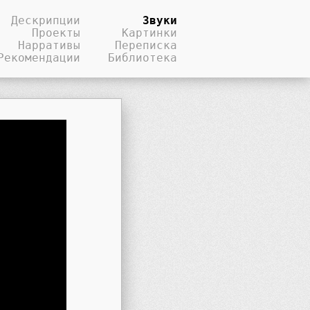
Дескрипции
Звуки
Проекты
Картинки
Нарративы
Переписка
Рекомендации
Библиотека