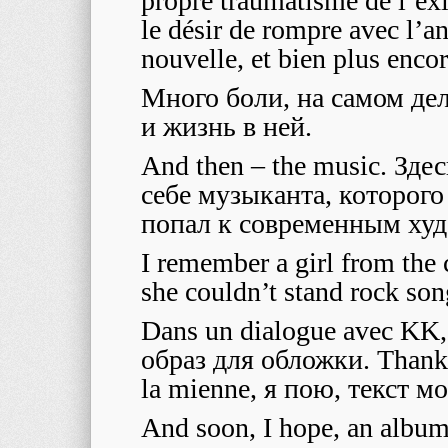
propre traumatisme de l’ex
le désir de rompre avec l’an
nouvelle, et bien plus enco
Много боли, на самом де
и жизнь в ней.
And then – the music. Зд
себе музыканта, которого
попал к современным ху
I remember a girl from the 
she couldn’t stand rock so
Dans un dialogue avec K
образ для обложки. Thank 
la mienne, я пою, текст м
And soon, I hope, an album