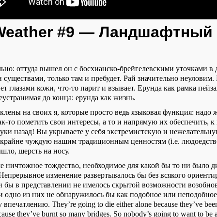
Weather #9 — Ландшафтный
льно: оттуда вышел он с босхианско-брейгелевскими уточками в 
существами, только там и пребудет. Рай значительно неуловим. 
ет глазами кожи, что-то парит и взывает. Ерунда как рамка пейза
устранимая до конца: ерунда как жизнь.
лены на своих я, которые просто ведь языковая функция: надо 
ак-то пометить свои интересы, а то и напрямую их обеспечить, к
уки назад! Вы укрываете у себя экстремистскую и нежелательн
 крайне чуждую нашим традиционным ценностям (i.e. людоедств
шло, шерсть на носу.
же ничтожное тождество, необходимое для какой бы то ни было 
 Непрерывное изменение развертывалось бы без всякого ориент
и бы в представлении не имелось скрытой возможности возобн
ни одно из них не обнаружилось бы как подобное или неподобное
печатлению. They’re going to die either alone because they’ve bee
ause they’ve burnt so many bridges. So nobody’s going to want to be 