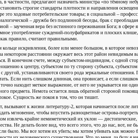
, в частности, предлагают назначить министра «по тёмному небу
становить строгие стандарты плотности и направления освещен
ре это ходовые потребительские товары; в социальной – профес
диалогической – дружба без подлинной беседы, брак с преоблада
ной – заученная вера без истинного переживания Бога; в сфере я
умное употребление суждений-полуфабрикатов и плоских клише
, как правило, считают правильными.
ем кольце искривления, более или менее большом, в которое нев
на некотором расстоянии окружает весь этот район невидимым в
ься. В конечном счете, между субъектом-индивидом, с одной сто
ошению к центру, субъектом по ту сторону субъекта, субъектом
 с другой, устанавливают­ся своего рода зеркальные отношения.
ать. Если нить слишком длинная, она провисает, а если слишком
а точно находит меткое выражение, от него не укрывается ни од
иного предмета. Немота остается лишь обратной стороной покоящ
покое. Сущность же покоя в том, что он тишит.
, вызывают к жизни литературу-2, которая начинается после ли
дать мгновение, чтобы впустить разноцветные острова-портрет
ом извлечь крайне немиметический их уклон — дистопические, 
ства. Не делать более вид, что всего этого, что до нас, вот, не 
сли было. Мы все хотим их убить; мы хотим убивать как можно 
ности их человеческого существования. Что до меня, да буду я ч