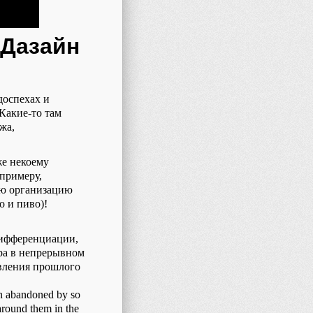
 Дазайн
доспехах и
Какие-то там
жа,
же некоему
 примеру,
ую организацию
о и пиво)!
дифференциации,
ира в непрерывном
овления прошлого
n abandoned by so
around them in the