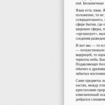
end. Бесконечные
Язык есть: язык. 
положение, то не
созерцательного, 
сфере бытия, где 
широкие сферы, по
«организует», вых
соединяя разведе
И вот мы — то ест
— почувствовали 
ящерицей, то пау
черноты неба. Бы
Подавляющее боль
обычно и дразнящ
забытых воспоми
Сами предметы ле
пастях, между пт
кристаллами прор
измельченный оса
добрался слишком