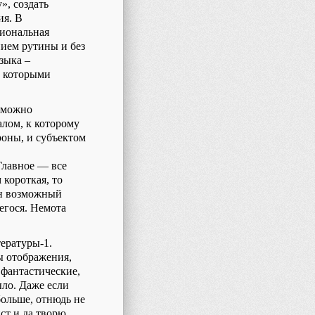
», создать
ия. В
сиональная
нием рутины и без
зыка –
, которыми
озможно
алом, к которому
роны, и субъектом
 Главное — все
 короткая, то
ин возможный
егося. Немота
тературы-1.
ы отображения,
фантастические,
было. Даже если
больше, отнюдь не
ист и да творю