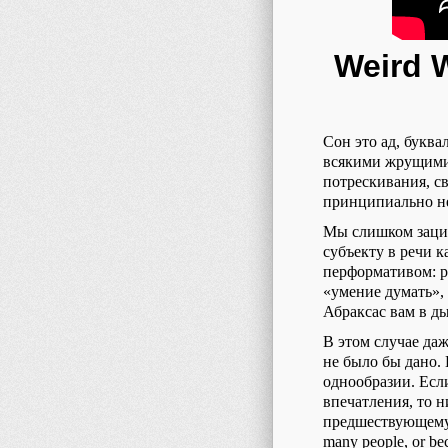
Weird 
Сон это ад, буква
всякими жрущими 
потрескивания, св
принципиально не
Мы слишком зацик
субъекту в речи к
перформативом: р
«умение думать»,
Абраксас вам в ды
В этом случае да
не было бы дано.
однообразии. Есл
впечатления, то 
предшествующему в
many people, or bec