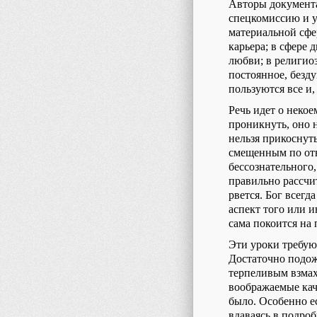
Авторы документа
спецкомиссию и у
материальной сфе
карьера; в сфере 
любви; в религиоз
постоянное, безд
пользуются все и
Речь идет о неко
проникнуть, оно 
нельзя прикоснут
смещенным по отн
бессознательного,
правильно рассчит
рвется. Бог всегд
аспект того или 
сама покоится на 
Эти уроки требуют
Достаточно подож
терпеливым взмах
воображаемые каче
было. Особенно е
вдаваясь в подроб