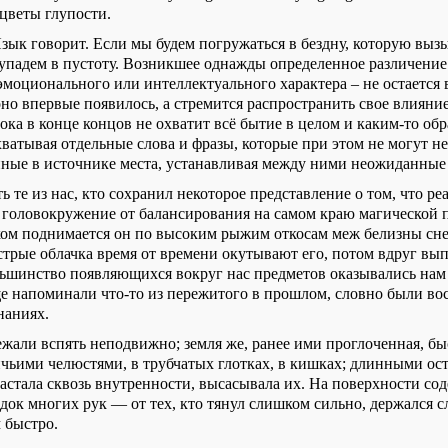
 цветы глупости.
Язык говорит. Если мы будем погружаться в бездну, которую выз
 упадем в пустоту. Возникшее однажды определенное различение
эмоционального или интеллектуального характера – не остается 
оно впервые появилось, а стремится распространить свое влияние
ка в конце концов не охватит всё бытие в целом и каким-то обр
ватывая отдельные слова и фразы, которые при этом не могут не
нные в источнике места, устанавливая между ними неожиданные
ь те из нас, кто сохранил некоторое представление о том, что реа
головокружение от балансирования на самом краю магической п
ком поднимается он по высоким рыжим откосам меж белизны сне
стрые облачка время от времени окутывают его, потом вдруг вып
шинство появляющихся вокруг нас предметов оказывались нам 
е напоминали что-то из пережитого в прошлом, словно были в
наниях.
жали вспять неподвижно; земля же, ранее ими проглоченная, быс
ичьими челюстями, в трубчатых глотках, в кишках; длинными о
астала сквозь внутренности, высасывала их. На поверхности со
док многих рук — от тех, кто тянул слишком сильно, держался 
 быстро.