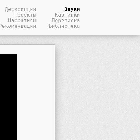
Дескрипции
Звуки
Проекты
Картинки
Нарративы
Переписка
Рекомендации
Библиотека