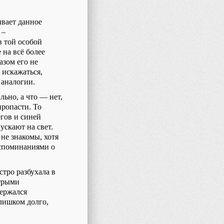
ывает данное
 –
в той особой
 на всё более
азом его не
 искажаться,
 аналогии.
льно, а что — нет,
ропасти. То
гов и синей
ускают на свет.
не знакомы, хотя
оспоминаниями о
тро разбухала в
стрыми
держался
слишком долго,