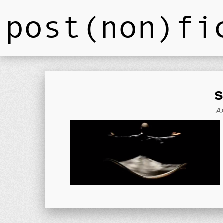
post(non)fi
s
А