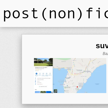
post(non)fi
suv
Ва