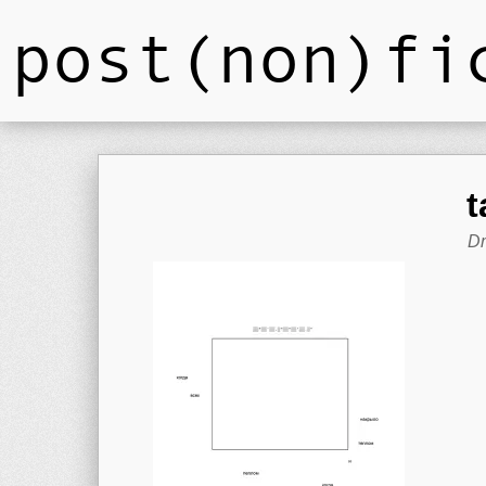
post(non)fi
t
Dm