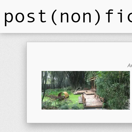
post(non)fi
А