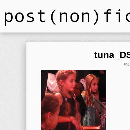
post(non)fi
tuna_DS
Ва