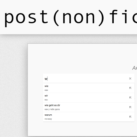
post(non)fi
А