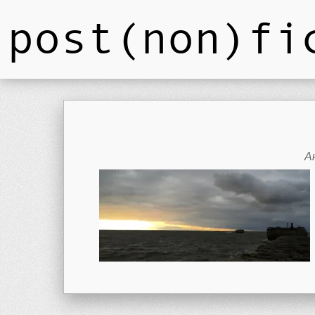
post(non)fi
А