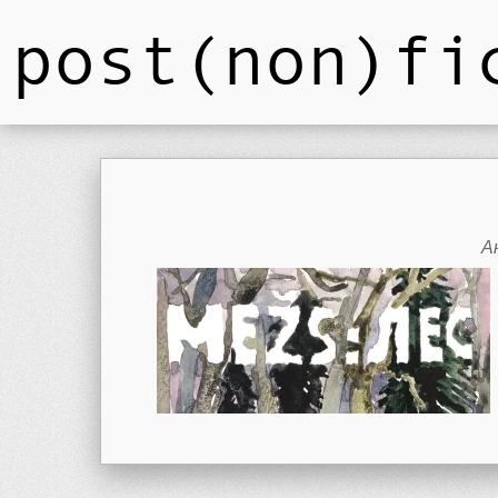
post(non)fi
А