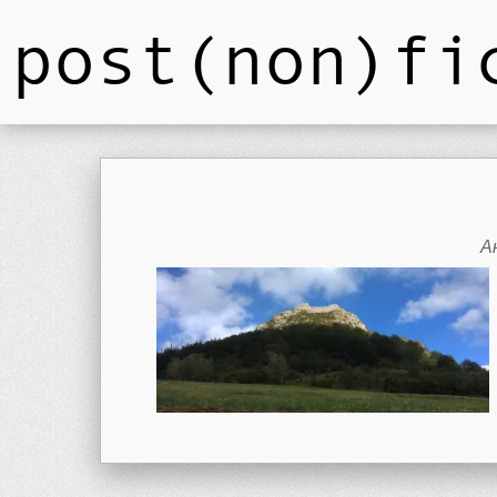
post(non)fi
А