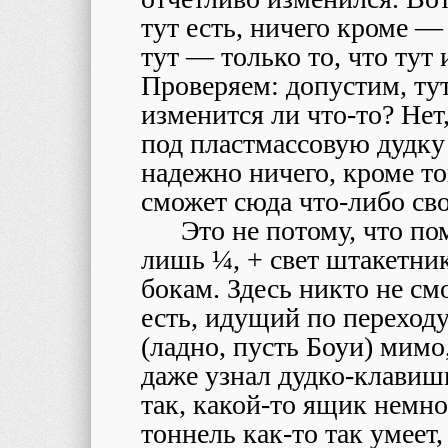
тут есть, ничего кроме —
тут — только то, что тут 
Проверяем: допустим, ту
изменится ли что-то? Нет
под пластмассовую дудку 
надежно ничего, кроме тог
сможет сюда что-либо св
Это не потому, что по
лишь ¼, + свет штакетник
бокам. Здесь никто не см
есть, идущий по переходу
(ладно, пусть Боуи) мимо
даже узнал дудко-клавишн
так, какой-то ящик немно
тоннель как-то так умеет,