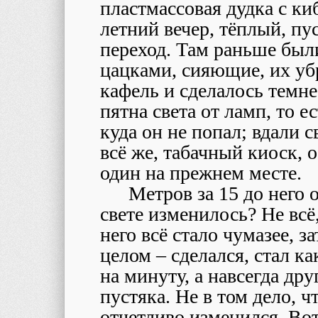
пластмассовая дудка с ки
летний вечер, тёплый, п
переход. Там раньше были
цацками, сияющие, их уб
кафель и сделалось темнее
пятна света от ламп, то 
куда он не попал; вдали с
всё же, табачный киоск,
один на прежнем месте.
Метров за 15 до него 
свете изменилось? Не всё
него всё стало чумазее, з
целом – сделался, стал к
на минуту, а навсегда дру
пустяка. Не в том дело, ч
отчетливо изменился. Вот 