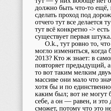
тут — у них вообще нет о
должно быть что-то ещё,
сделать проход под доро
отчего тут все делается т
тут всё конкретно -> есть
существует первая штука
O.k., тут ровно то, чт
могло измениться, когда 
2013? Кто ж знает: в сам
повторяет предыдущий, а 
то вот таким мелким дву
массиве они мало что знач
хотя бы и по единственной
каким был; вот не могут
себе, а он — равен, и это
сможет, потому что это н