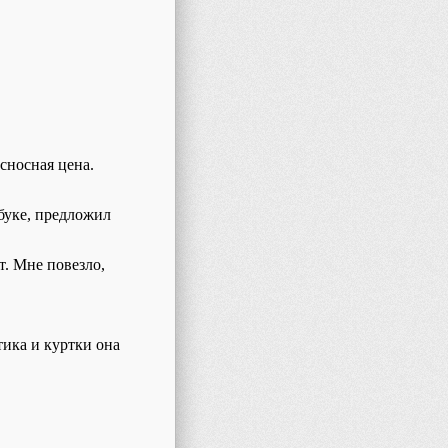
сносная цена.
буке,
предложил
т.
М
не повезло,
тика
и куртки
она