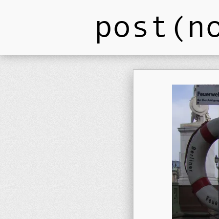
post(n