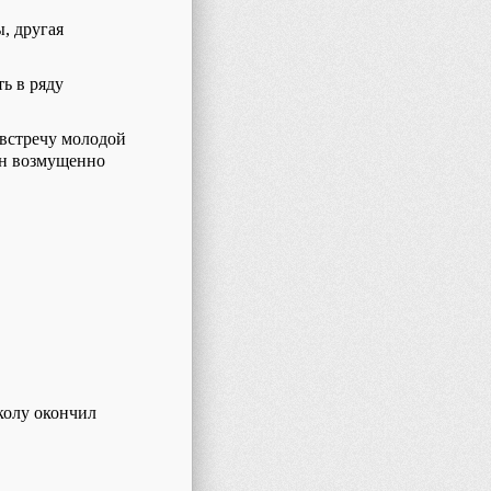
, другая
ь в ряду
австречу молодой
 он возмущенно
колу окончил