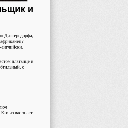
льщик и
ло Диттерсдорфа,
 африканец?
о-английски.
астом платьице
и
убтильный, с
люч
 Кто из вас знает