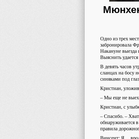
Мюнхен
Одно из трех мест
забронировала Фр
Накануне выезда и
Выяснить удается 
В девять часов у
сланцах на босу 
синяками под гла
Кристиан, уложив
–
Мы еще не выех
Кристиан, с улыбк
–
Спасибо.
–
Хват
обнаруживается
в
правила дорожно
Винсент: Я… врод