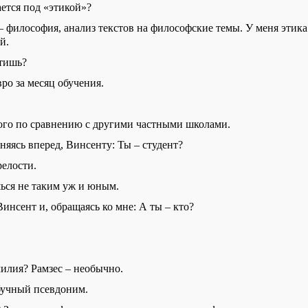
ается под
«
этикой
»
?
 – философия, анализ текстов на философские темы.
У
меня
э
тик
ый
.
атишь
?
ро за месяц обучения.
рого по сравнению с другими частными школами.
няясь вперед, Винсенту: Ты – студент?
релости.
ся не таким уж и юным.
Винсент и, обращаясь ко мне: А ты – кто?
илия? Рамзес – необычно.
бучный псевдоним.