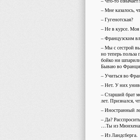
–
Что-то означает
–
Мне казалось, ч
–
Г
угенотская?
–
Не в курсе. Моя
– Французским в
–
Мы с сестрой вы
но теперь польза 
бойко ни шпарили
Б
ываю
в
о Франции
– Учиться
во Фран
–
Нет. У них уни
– С
тарший брат
м
лет.
Признался
, ч
–
Иностранный ле
–
Да?
Расспросит
…Ты из Мюнхена
–
Из Ландсберга.