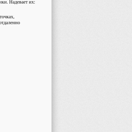
ики. Надевает
их
:
точках,
 отдаленно