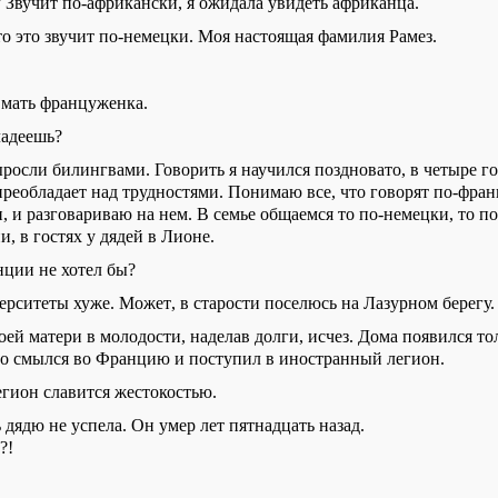
? Звучит по-африкански, я ожидала увидеть африканца.
то это звучит по-немецки. Моя настоящая фамилия Рамез.
 мать француженка.
ладеешь?
росли билингвами. Говорить я научился поздновато
,
в четыре г
преобладает над трудностями. Понимаю все, что говорят по-фран
, и разговариваю
на нем
.
В семье
общаемся
то по-немецки, то п
, в гостях у дядей в Лионе.
ции не хотел бы?
верситеты хуже.
М
ожет
,
в старости поселюсь на Лазурном
берегу.
оей
матери в молодости, надела
в
долги, исчез. Дома появился тол
то
смылся
во Францию и поступил в иностранный легион.
гион славится жестокостью.
ь
д
ядю
не успела. Он умер лет
пятнадцать
назад.
?!