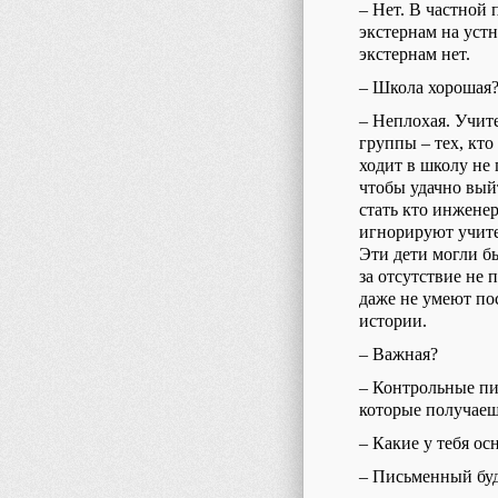
–
Нет.
В частной 
экстернам на уст
экстернам нет.
–
Школа
хорошая
–
Неплохая. Учит
группы – тех, кто
ходит в школу не 
чтобы удачно вый
стать кто инжене
игнорируют
учит
Эти дети могли б
за отсутствие не 
даже не умеют по
истории.
– Важная?
–
Контрольные
пи
которые получаеш
– Какие у тебя о
– Письменный буду