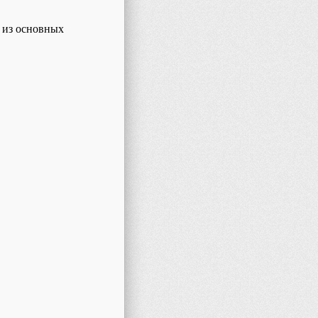
а
из основных