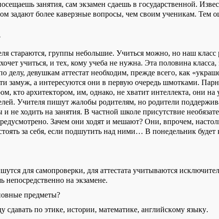
посещаешь занятия,
сам экзамен сдаешь в государственной. Извес
ном задают более каверзные вопросы, чем своим ученикам.
Тем
о
?
еля
стараются,
группы
небольшие.
У
читься можно, но
наш
класс 
 хочет учиться, и тех, кому учеба не нужна. Эта половина класса,
по делу, девушкам аттестат необходим, прежде всего, как «украше
ти замуж,
а интересуются
они в первую очередь шмотками. Парн
ром, кто архитектором
,
им,
однако,
не хватит интеллекта, они на 
елей
. Учителя пишут жалобы родителям, но родители поддержи
ы и не
ходить
на занятия. В частной школе п
рисутствие необязате
предусмотрено. Зачем они ходят и мешают? Они, впрочем, настол
стоять за себя, если подшутить над ними… В
понедельник будет 
шутся для самопроверки
, для аттестата учитываются исключител
ь непосредственно на экзамене.
сновные предметы?
 сдавать по этике, истории,
математик
е
, английск
ому языку
.