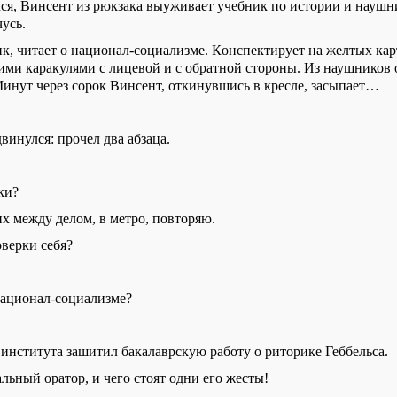
мся, Винсент из рюкзака выуживает учебник по истории и наушн
усь.
к, ч
итает о национал-социализме.
К
онспектирует на желтых кар
ими каракулями с лицевой и с обратной стороны. Из наушников
инут через сорок Винсент,
откинувшись
в кресле, засыпает…
винулся: прочел два абзаца.
ки?
их
между делом,
в метро,
повторяю.
верки себя?
национал-социализме?
 института
зашитил
бакалаврскую работу о риторике Геббельса.
альный оратор, и чего стоят одни его жесты!