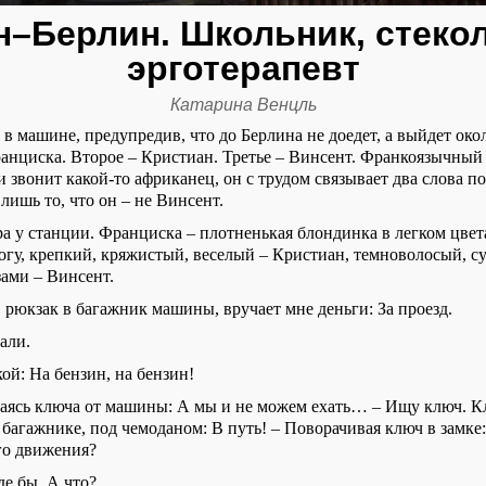
–Берлин. Школьник, стеко
эрготерапевт
Катарина Венцль
 в машине, предупредив, что до Берлина не доедет, а выйдет око
анциска. Второе – Кристиан. Третье – Винсент. Франкоязычный
 звонит какой-то африканец, он с трудом связывает два слова п
лишь то, что он – не Винсент.
тра у станции. Франциска – плотненькая блондинка в легком
цвет
ногу, крепкий, кряжистый, веселый – Кристиан, темноволосый, с
зами – Винсент.
 рюкзак в багажник машины, вручает мне деньги: За проезд.
али.
ой: На бензин, на бензин!
аясь ключа от машины:
А мы и не
можем ехать…
–
Ищу ключ.
К
 багажнике, под чемоданом: В путь!
–
Поворачивая
ключ
в замке:
го движения?
е бы. А что?