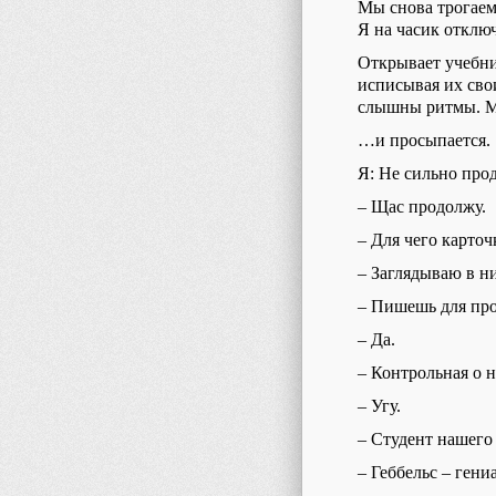
М
ы снова трогае
Я на часик отключ
Открывает учебни
исписывая их сво
слышны ритмы. М
…и
просыпается.
Я: Не сильно прод
–
Щас продолжу.
–
Для чего
карточ
–
З
аглядываю
в н
–
Пише
шь
для про
–
Да.
–
Контрольная о 
–
Угу.
–
Студент
нашего
–
Геббельс – гени