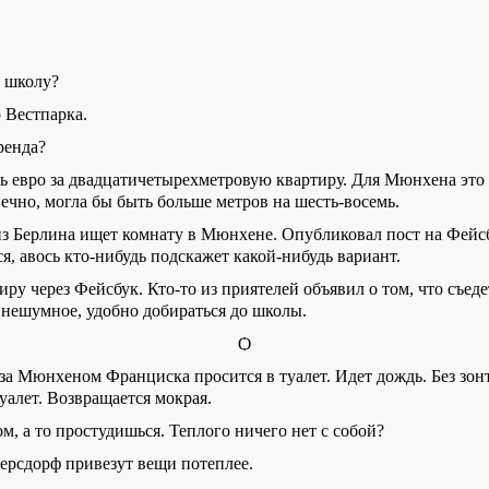
в школу?
 Вестпарка.
ренда?
ь
евро за двадцатичетырехметровую квартиру. Для Мюнхена это 
ечно, могла бы быть больше метров на шесть-восемь.
из Берлина
ищет
комнат
у
в Мюнхене.
Оп
убликовал пост на Фейс
я, авось кто-нибудь подскажет какой-нибудь вариант.
иру через Фейсбук. Кто-то из приятелей объявил о том, что съеде
нешумное, удобно добираться до школы.
Ѻ
х за Мюнхеном
Франциска
просится
в туалет. Идет дождь.
Без
зон
уалет. Возвращается мокрая.
м, а то простудишься. Теплого ничего нет с собой?
ерсдорф привезут вещи потеплее.