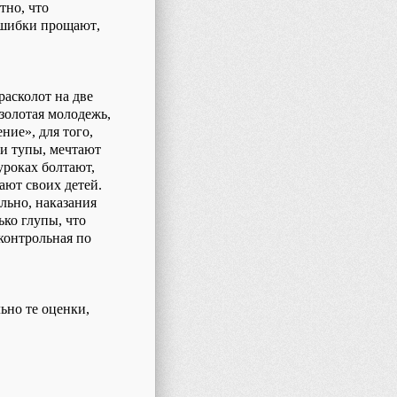
тно, что
шибки
прощают
,
расколот на две
 золотая молодежь,
ние», для того,
и тупы, мечтают
уроках болтают,
вают
своих
детей.
льно, наказания
ько глупы, что
контрольная по
ьно те оценки,