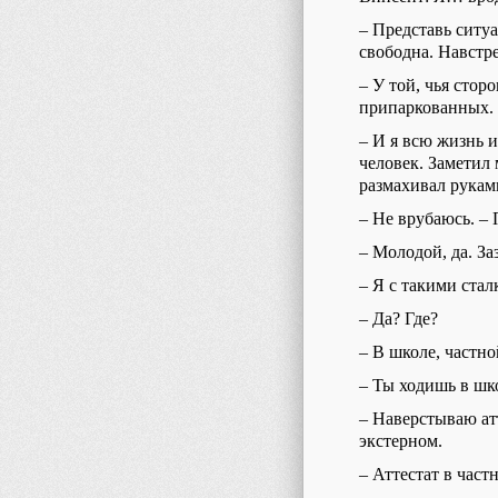
–
Представь ситу
свободна. Навстр
–
У той, чья стор
припаркованных.
–
И я всю жизнь и
человек. Заметил 
размахивал рукам
–
Н
е врубаюсь. 
–
Молодой, да. За
–
Я с такими ста
–
Да? Где?
–
В школе, частно
–
Ты ходишь в шк
–
Наверстываю атт
экстерном.
–
Аттестат в час