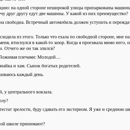
ацию: на одной стороне неширокой улицы припаркованы машины
ечу друг другу едут две машины. У какой из них преимущество?
она свободна. Встречный автомобиль должен уступить и переждат
сходила из этого. Только что ехала по свободной стороне, мне н
меня, втиснулся в какой-то зазор. Когда я проезжала мимо него,
и. Отчего же он так
злился?
– Пожимая плечами: Молодой…
знайка и хам. Сынок богатых родителей.
лкиваюсь каждый день.
й, у центрального вокзала.
олу?
естат зрелости, буду сдавать
его
экстерном. Я уже и среднюю ш
тной школе принимают?