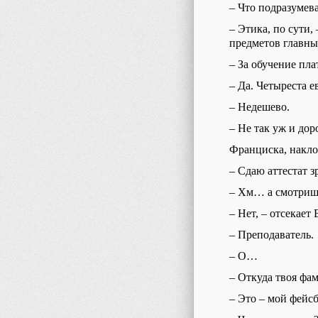
–
Что подразумев
– Этика, п
о сути,
предмет
ов главн
–
За обучение пл
–
Да.
Четыреста
ев
–
Недешево.
–
Не так уж и до
Франциска, накло
–
Сдаю аттестат з
–
Хм… а смотришь
–
Нет, – отсекает 
–
Преподаватель.
–
О…
–
Откуда твоя фам
–
Это – мой фейс