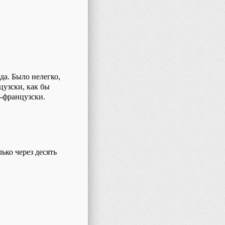
ода.
Б
ыло нелегко,
цузски, как бы
о-французски.
ько через десять