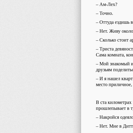
–
Ам-Лех?
–
Точно.
–
Оттуда ездишь 
– Нет. Живу о
коло
– Сколько стоит а
– Т
риста
девяност
Сама комната, кон
–
М
ой знакомый 
друзьям
поделитьс
–
И я нашел кварт
м
есто
приличное,
В ста километра
прошлепывает в т
–
Накройся одеяло
–
Нет.
Мне
в Дитт