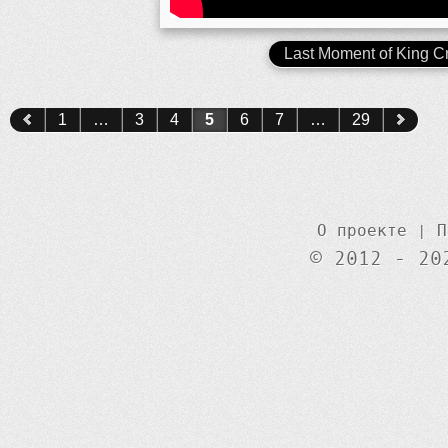
Last Moment of King C
1
…
3
4
5
6
7
…
29
О проекте
|
П
© 2012 - 20