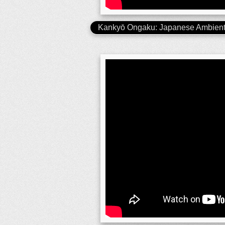
Kankyō Ongaku: Japanese Ambient