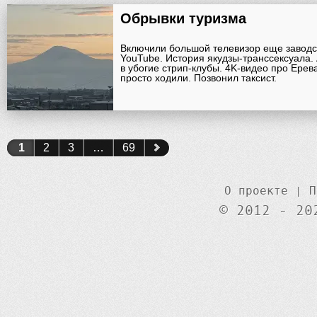
Обрывки туризма
Включили большой телевизор еще заводс
YouTube. История якудзы-транссексуала.
в убогие стрип-клубы. 4K-видео про Ерев
просто ходили. Позвонил таксист.
1
2
3
…
69
О проекте
|
П
© 2012 - 20