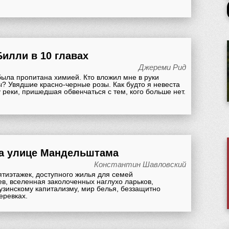
Билли в 10 главах
Джереми Рид
была пропитана химией. Кто вложил мне в руки
? Увядшие красно-черные розы. Как будто я невеста
 реки, пришедшая обвенчаться с тем, кого больше нет.
а улице Мандельштама
Константин Шавловский
ятиэтажек, доступного жилья для семей
в, вселенная заколоченных наглухо ларьков,
узинскому капитализму, мир белья, беззащитно
еревках.