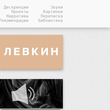
Дескрипции
Звуки
Проекты
Картинки
Нарративы
Переписка
Рекомендации
Библиотека