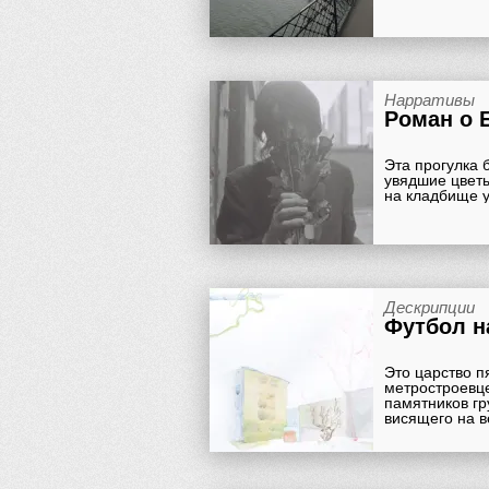
Нарративы
Роман о 
Эта прогулка 
увядшие цветы
на кладбище у
Дескрипции
Футбол н
Это царство п
метростроевце
памятников гр
висящего на в