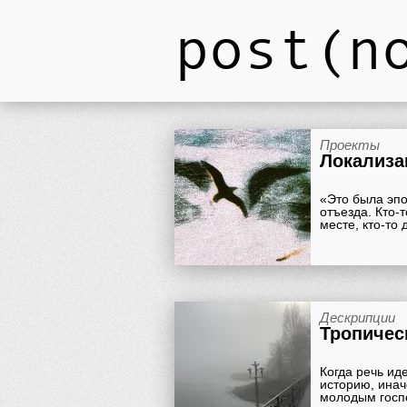
post(n
Проекты
Локализа
«Это была эпо
отъезда. Кто-
месте, кто-то
Дескрипции
Тропичес
Когда речь иде
историю, ина
молодым госпо