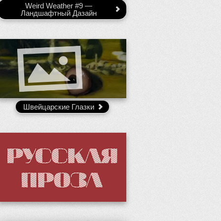
Weird Weather #9 —
Ландшафтный Дазайн
Швейцарские Глазки