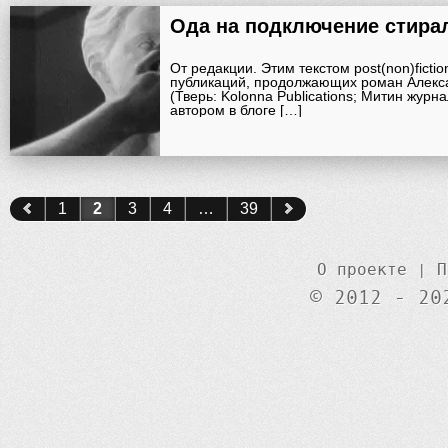
Ода на подключение стир
От редакции. Этим текстом post(non)ficti
публикаций, продолжающих роман Алекс
(Тверь: Kolonna Publications; Митин журн
автором в блоге […]
1
2
3
4
…
39
О проекте
|
П
© 2012 - 20