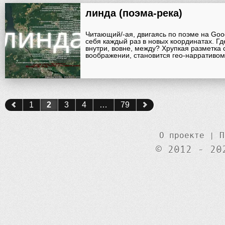
линда (поэма-река)
Читающий/-ая, двигаясь по поэме на Goo
себя каждый раз в новых координатах. Гд
внутри, вовне, между? Хрупкая разметка 
воображении, становится гео-нарративом
1
2
3
4
…
79
О проекте
|
П
© 2012 - 20