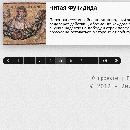
Читая Фукидида
Пелопоннесская война носит народный ха
водоворот действий, обременяя каждого 
внушая надежду на победу и страх перед
позволено оставаться в стороне от событ
1
…
3
4
5
6
7
…
79
О проекте
|
П
© 2012 - 20