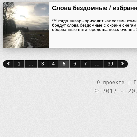
*** когда январь приходит как хозяин ко
бредут слова бездомные с окраин снегам 
оборванные нити юродства позолоченный
1
…
3
4
5
6
7
…
39
О проекте
|
П
© 2012 - 20