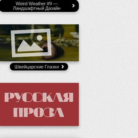
Weird Weather #9 —
Ландшафтный Дазайн
Швейцарские Глазки