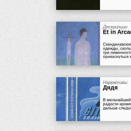
Дескрипции
Et in Arc
Скандинавским
одежды, сколь
три невинност
прикоснуться к
Нарративы
Дядя
В мельчайшей 
радости кровя
дальше следу