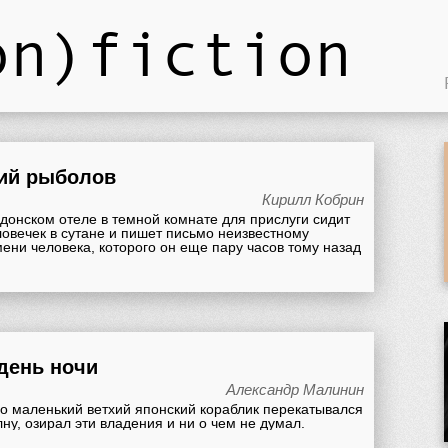
on)fiction
ий рыболов
Кирилл Кобрин
донском отеле в темной комнате для прислуги сидит
овечек в сутане и пишет письмо неизвестному
мени человека, которого он еще пару часов тому назад
день ночи
Александр Малинин
го маленький ветхий японский кораблик перекатывался
лну, озирал эти владения и ни о чем не думал.