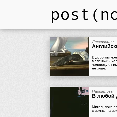
post(n
Дескрипции
Английск
В дорогом лон
маленький чел
человеку от и
не знал.
Нарративы
В любой 
Мигел, пока е
с волны на во