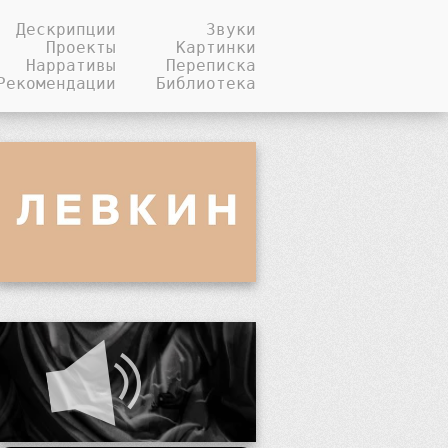
Дескрипции
Звуки
Проекты
Картинки
Нарративы
Переписка
Рекомендации
Библиотека